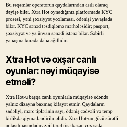
Bu rəqəmlər operatorun qaydalarından asılı olaraq
dəyişə bilər. Xtra Hot oynadığınız platformada KYC
prosesi, yəni şəxsiyyət yoxlaması, ödənişi yavaşlada
bilər. KYC sənəd təsdiqləmə mərhələsidir; pasport,
şəxsiyyət və ya ünvan sənədi istənə bilər. Səbirli
yanaşma burada daha ağıllıdır.
Xtra Hot və oxşar canlı
oyunlar: nəyi müqayisə
etməli?
Xtra Hot-u başqa canlı oyunlarla müqayisə edəndə
yalnız dizayna baxmaq kifayət etmir. Qaydaların
sadəliyi, mərc tiplərinin sayı, ödəniş cədvəli və temp
birlikdə qiymətləndirilməlidir. Xtra Hot-un gücü sürətli
anlaşılmasındadır; zəif tərəfi isə bəzən çox sadə