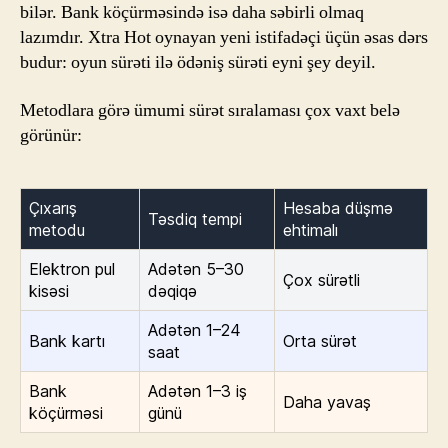
bilər. Bank köçürməsində isə daha səbirli olmaq
lazımdır. Xtra Hot oynayan yeni istifadəçi üçün əsas dərs
budur: oyun sürəti ilə ödəniş sürəti eyni şey deyil.
Metodlara görə ümumi sürət sıralaması çox vaxt belə
görünür:
Çıxarış
Hesaba düşmə
Təsdiq tempi
metodu
ehtimalı
Elektron pul
Adətən 5–30
Çox sürətli
kisəsi
dəqiqə
Adətən 1–24
Bank kartı
Orta sürət
saat
Bank
Adətən 1–3 iş
Daha yavaş
köçürməsi
günü