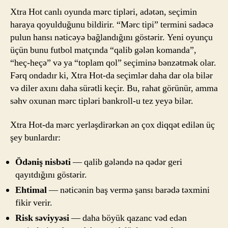
Xtra Hot canlı oyunda mərc tipləri, adətən, seçimin
haraya qoyulduğunu bildirir. “Mərc tipi” termini sadəcə
pulun hansı nəticəyə bağlandığını göstərir. Yeni oyunçu
üçün bunu futbol matçında “qalib gələn komanda”,
“heç-heçə” və ya “toplam qol” seçiminə bənzətmək olar.
Fərq ondadır ki, Xtra Hot-da seçimlər daha dar ola bilər
və diler axını daha sürətli keçir. Bu, rahat görünür, amma
səhv oxunan mərc tipləri bankroll-u tez yeyə bilər.
Xtra Hot-da mərc yerləşdirərkən ən çox diqqət edilən üç
şey bunlardır:
Ödəniş nisbəti
— qalib gələndə nə qədər geri
qayıtdığını göstərir.
Ehtimal
— nəticənin baş vermə şansı barədə təxmini
fikir verir.
Risk səviyyəsi
— daha böyük qazanc vəd edən