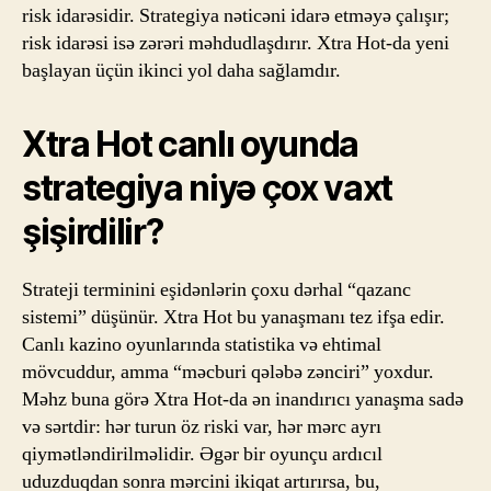
risk idarəsidir. Strategiya nəticəni idarə etməyə çalışır;
risk idarəsi isə zərəri məhdudlaşdırır. Xtra Hot-da yeni
başlayan üçün ikinci yol daha sağlamdır.
Xtra Hot canlı oyunda
strategiya niyə çox vaxt
şişirdilir?
Strateji terminini eşidənlərin çoxu dərhal “qazanc
sistemi” düşünür. Xtra Hot bu yanaşmanı tez ifşa edir.
Canlı kazino oyunlarında statistika və ehtimal
mövcuddur, amma “məcburi qələbə zənciri” yoxdur.
Məhz buna görə Xtra Hot-da ən inandırıcı yanaşma sadə
və sərtdir: hər turun öz riski var, hər mərc ayrı
qiymətləndirilməlidir. Əgər bir oyunçu ardıcıl
uduzduqdan sonra mərcini ikiqat artırırsa, bu,