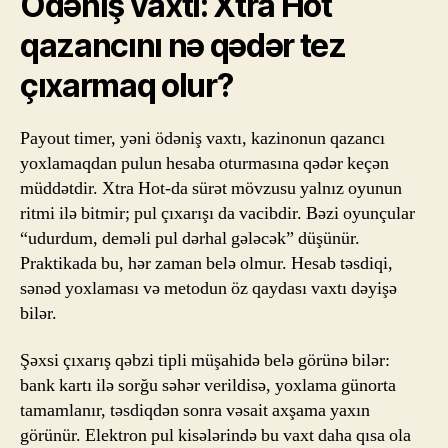
Ödəniş vaxtı: Xtra Hot
qazancını nə qədər tez
çıxarmaq olur?
Payout timer, yəni ödəniş vaxtı, kazinonun qazancı
yoxlamaqdan pulun hesaba oturmasına qədər keçən
müddətdir. Xtra Hot-da sürət mövzusu yalnız oyunun
ritmi ilə bitmir; pul çıxarışı da vacibdir. Bəzi oyunçular
“udurdum, deməli pul dərhal gələcək” düşünür.
Praktikada bu, hər zaman belə olmur. Hesab təsdiqi,
sənəd yoxlaması və metodun öz qaydası vaxtı dəyişə
bilər.
Şəxsi çıxarış qəbzi tipli müşahidə belə görünə bilər:
bank kartı ilə sorğu səhər verildisə, yoxlama günorta
tamamlanır, təsdiqdən sonra vəsait axşama yaxın
görünür. Elektron pul kisələrində bu vaxt daha qısa ola