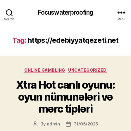
Focuswaterproofing
Search
Menu
Tag:
https://edebiyyatqezeti.net
ONLINE GAMBLING
UNCATEGORIZED
Xtra Hot canlı oyunu:
oyun nümunələri və
mərc tipləri
By
admin
31/05/2026