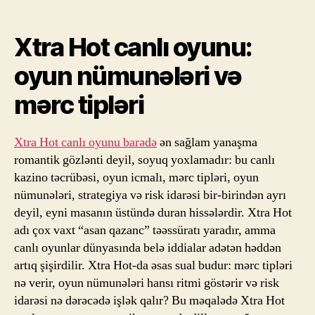
Xtra Hot canlı oyunu:
oyun nümunələri və
mərc tipləri
Xtra Hot canlı oyunu barədə
ən sağlam yanaşma
romantik gözlənti deyil, soyuq yoxlamadır: bu canlı
kazino təcrübəsi, oyun icmalı, mərc tipləri, oyun
nümunələri, strategiya və risk idarəsi bir-birindən ayrı
deyil, eyni masanın üstündə duran hissələrdir. Xtra Hot
adı çox vaxt “asan qazanc” təəssüratı yaradır, amma
canlı oyunlar dünyasında belə iddialar adətən həddən
artıq şişirdilir. Xtra Hot-da əsas sual budur: mərc tipləri
nə verir, oyun nümunələri hansı ritmi göstərir və risk
idarəsi nə dərəcədə işlək qalır? Bu məqalədə Xtra Hot