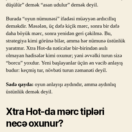
düşülür” demək “asan udulur” demək deyil.
Burada “oyun nümunəsi” ifadəsi müəyyən ardıcıllıq
deməkdir. Məsələn, üç dəfə kiçik mərc, sonra bir dəfə
daha böyük mərc, sonra yenidən geri çəkilmə. Bu,
strategiya kimi görünə bilər, amma hər nümunə üstünlük
yaratmır. Xtra Hot-da nəticələr bir-birindən asılı
olmayan hadisələr kimi oxunur; yəni əvvəlki turun sizə
“borcu” yoxdur. Yeni başlayanlar üçün ən vacib anlayış
budur: keçmiş tur, növbəti turun zəmanəti deyil.
Sadə qayda:
oyun anlayışı aydındır, amma aydınlıq
üstünlük demək deyil.
Xtra Hot-da mərc tipləri
necə oxunur?