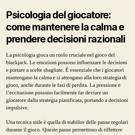
Psicologia del giocatore:
come mantenere la calma e
prendere decisioni razionali
La psicologia gioca un ruolo cruciale nel gioco del
blackjack. Le emozioni possono influenzare le decisioni
e portare a scelte sbagliate. È essenziale che i giocatori
mantengano la calma e si attengano alla loro strategia di
gioco, anche durante le fasi di perdita. La pressione e
l’eccitazione possono facilmente far deviare un
giocatore dalla strategia pianificata, portando a decisioni
impulsive.
Una tecnica utile è quella di stabilire delle pause regolari
durante il gioco. Queste pause permettono di riflettere