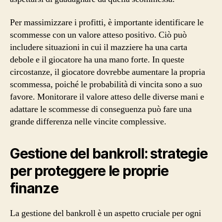
Per massimizzare i profitti, è importante identificare le
scommesse con un valore atteso positivo. Ciò può
includere situazioni in cui il mazziere ha una carta
debole e il giocatore ha una mano forte. In queste
circostanze, il giocatore dovrebbe aumentare la propria
scommessa, poiché le probabilità di vincita sono a suo
favore. Monitorare il valore atteso delle diverse mani e
adattare le scommesse di conseguenza può fare una
grande differenza nelle vincite complessive.
Gestione del bankroll: strategie
per proteggere le proprie
finanze
La gestione del bankroll è un aspetto cruciale per ogni