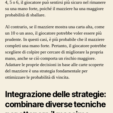
4, 5 o 6, il giocatore può sentirsi più sicuro nel rimanere
su una mano forte, poiché il mazziere ha una maggiore
probabilità di sballare.
Al contrario, se il mazziere mostra una carta alta, come
un 10 o un asso, il giocatore potrebbe voler essere più
prudente. In questi casi, è più probabile che il mazziere
completi una mano forte. Pertanto, il giocatore potrebbe
scegliere di colpire per cercare di migliorare la propria
mano, anche se ciò comporta un rischio maggiore.
Adattare le proprie decisioni in base alle carte scoperte
del mazziere è una strategia fondamentale per
ottimizzare le probabilità di vincita.
Integrazione delle strategie:
combinare diverse tecniche