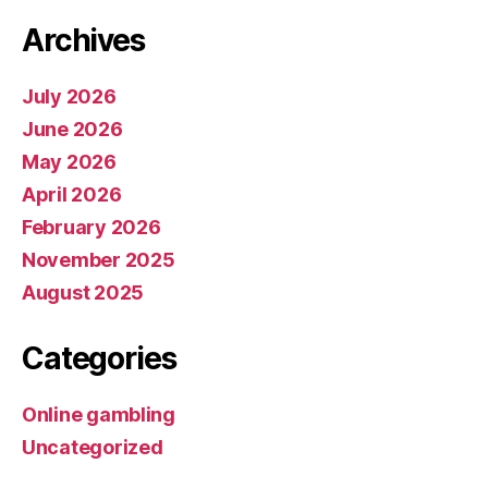
Archives
July 2026
June 2026
May 2026
April 2026
February 2026
November 2025
August 2025
Categories
Online gambling
Uncategorized