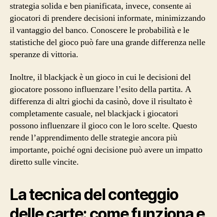
strategia solida e ben pianificata, invece, consente ai
giocatori di prendere decisioni informate, minimizzando
il vantaggio del banco. Conoscere le probabilità e le
statistiche del gioco può fare una grande differenza nelle
speranze di vittoria.
Inoltre, il blackjack è un gioco in cui le decisioni del
giocatore possono influenzare l’esito della partita. A
differenza di altri giochi da casinò, dove il risultato è
completamente casuale, nel blackjack i giocatori
possono influenzare il gioco con le loro scelte. Questo
rende l’apprendimento delle strategie ancora più
importante, poiché ogni decisione può avere un impatto
diretto sulle vincite.
La tecnica del conteggio
delle carte: come funziona e