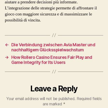
aiutare a prendere decisioni più informate.
L’integrazione delle strategie permette di affrontare il
gioco con maggiore sicurezza e di massimizzare le
possibilità di vincita.
←
Die Verbindung zwischen Avia Master und
nachhaltigem Glücksspielwachstum
→
How Rollero Casino Ensures Fair Play and
Game Integrity for Its Users
Leave a Reply
Your email address will not be published.
Required fields
are marked
*