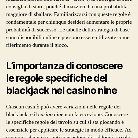
consiglia di stare, poiché il mazziere ha una probabilità
maggiore di sballare. Familiarizzarsi con queste regole è
fondamentale per chiunque desideri aumentare le proprie
probabilità di successo. Le tabelle della strategia di base
sono disponibili online e possono essere utilizzate come
riferimento durante il gioco.
L’importanza di conoscere
le regole specifiche del
blackjack nel casino nine
Ciascun casinò può avere variazioni nelle regole del
blackjack, e il
casino nine
non fa eccezione. Conoscere
le specifiche regole del tavolo su cui si sta giocando è
essenziale per applicare le strategie in modo efficace. Ad
esempio, alcune varianti consentono di raddoppiare solo