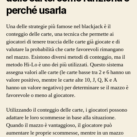
perché usarla
Una delle strategie più famose nel blackjack è il
conteggio delle carte, una tecnica che permette ai
giocatori di tenere traccia delle carte già giocate e di
valutare la probabilità che carte favorevoli rimangano
nel mazzo. Esistono diversi metodi di conteggio, ma il
metodo Hi-Lo è uno dei più utilizzati. Questo sistema
assegna valori alle carte (le carte basse tra 2 e 6 hanno un
valore positivo, mentre le carte alte 10, J, Q, K e A
hanno un valore negativo) per determinare se il mazzo è
favorevole o meno al giocatore.
Utilizzando il conteggio delle carte, i giocatori possono
adattare le loro scommesse in base alla situazione.
Quando il mazzo è vantaggioso, il giocatore può
aumentare le proprie scommesse, mentre in un mazzo