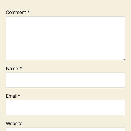
Comment
*
Name
*
Email
*
Website