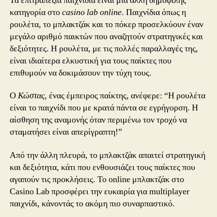
Τα επιτραπέζια παιχνίδια είναι μια άλλη δημοφιλής
κατηγορία στο
casino lab online
. Παιχνίδια όπως η
ρουλέτα, το μπλακτζάκ και το πόκερ προσελκύουν έναν
μεγάλο αριθμό παικτών που αναζητούν στρατηγικές και
δεξιότητες. Η ρουλέτα, με τις πολλές παραλλαγές της,
είναι ιδιαίτερα ελκυστική για τους παίκτες που
επιθυμούν να δοκιμάσουν την τύχη τους.
Ο
Κώστας
, ένας έμπειρος παίκτης, ανέφερε: “Η ρουλέτα
είναι το παιχνίδι που με κρατά πάντα σε εγρήγορση. Η
αίσθηση της αναμονής όταν περιμένω τον τροχό να
σταματήσει είναι απερίγραπτη!”
Από την άλλη πλευρά, το μπλακτζάκ απαιτεί στρατηγική
και δεξιότητα, κάτι που ενθουσιάζει τους παίκτες που
αγαπούν τις προκλήσεις. Το online μπλακτζάκ στο
Casino Lab προσφέρει την ευκαιρία για multiplayer
παιχνίδι, κάνοντάς το ακόμη πιο συναρπαστικό.