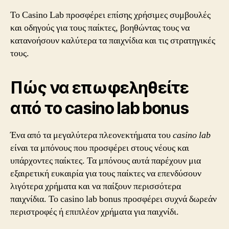
Το Casino Lab προσφέρει επίσης χρήσιμες συμβουλές
και οδηγούς για τους παίκτες, βοηθώντας τους να
κατανοήσουν καλύτερα τα παιχνίδια και τις στρατηγικές
τους.
Πώς να επωφεληθείτε
από το casino lab bonus
Ένα από τα μεγαλύτερα πλεονεκτήματα του
casino lab
είναι τα μπόνους που προσφέρει στους νέους και
υπάρχοντες παίκτες. Τα μπόνους αυτά παρέχουν μια
εξαιρετική ευκαιρία για τους παίκτες να επενδύσουν
λιγότερα χρήματα και να παίξουν περισσότερα
παιχνίδια. Το casino lab bonus προσφέρει συχνά δωρεάν
περιστροφές ή επιπλέον χρήματα για παιχνίδι.