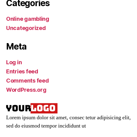
Categories
Online gambling
Uncategorized
Meta
Log in
Entries feed
Comments feed
WordPress.org
Lorem ipsum dolor sit amet, consec tetur adipisicing elit,
sed do eiusmod tempor incididunt ut