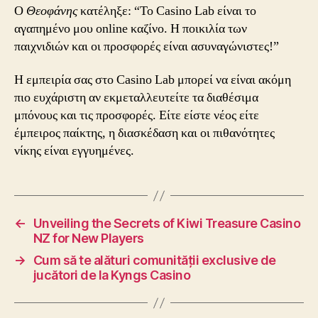
Ο
Θεοφάνης
κατέληξε: “Το Casino Lab είναι το
αγαπημένο μου online καζίνο. Η ποικιλία των
παιχνιδιών και οι προσφορές είναι ασυναγώνιστες!”
Η εμπειρία σας στο Casino Lab μπορεί να είναι ακόμη
πιο ευχάριστη αν εκμεταλλευτείτε τα διαθέσιμα
μπόνους και τις προσφορές. Είτε είστε νέος είτε
έμπειρος παίκτης, η διασκέδαση και οι πιθανότητες
νίκης είναι εγγυημένες.
←
Unveiling the Secrets of Kiwi Treasure Casino
NZ for New Players
→
Cum să te alături comunității exclusive de
jucători de la Kyngs Casino