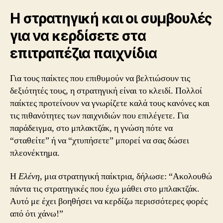
Η στρατηγική και οι συμβουλές
για να κερδίσετε στα
επιτραπέζια παιχνίδια
Για τους παίκτες που επιθυμούν να βελτιώσουν τις
δεξιότητές τους, η στρατηγική είναι το κλειδί. Πολλοί
παίκτες προτείνουν να γνωρίζετε καλά τους κανόνες και
τις πιθανότητες των παιχνιδιών που επιλέγετε. Για
παράδειγμα, στο μπλακτζάκ, η γνώση πότε να
“σταθείτε” ή να “χτυπήσετε” μπορεί να σας δώσει
πλεονέκτημα.
Η
Ελένη
, μια στρατηγική παίκτρια, δήλωσε: “Ακολουθώ
πάντα τις στρατηγικές που έχω μάθει στο μπλακτζάκ.
Αυτό με έχει βοηθήσει να κερδίζω περισσότερες φορές
από ότι χάνω!”