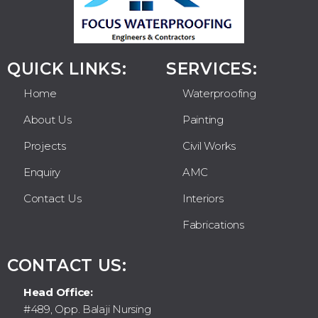
QUICK LINKS:
SERVICES:
Home
Waterproofing
About Us
Painting
Projects
Civil Works
Enquiry
AMC
Contact Us
Interiors
Fabrications
CONTACT US:
Head Office:
#489, Opp. Balaji Nursing