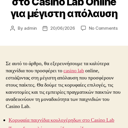
στο Casino Lab Online
για μέγιστη απόλαυση
By
admin
20/06/2026
No Comments
Σε αυτό το άρθρο, θα εξερευνήσουμε τα καλύτερα
παιχνίδια που προσφέρει το
casino lab
online,
εστιάζοντας στη μέγιστη απόλαυση που προσφέρουν
στους παίκτες. Θα δούμε τις κορυφαίες επιλογές, τις
καινοτομίες και τις εμπειρίες πραγματικών παικτών που
αναδεικνύουν τη μοναδικότητα των παιχνιδιών του
Casino Lab.
Κορυφαία παιχνίδια κουλοχέρηδων στο Casino Lab